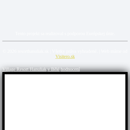
Tento projekt sa realizoval s podporou Európskej únie.
©
2026
resorthanuliak.sk | Všetky práva vyhradené. | Web máme od
Visitero.sk
Village Resort Hanuliak
v Bělé
hodnocení
Užite si Vrátnu dolinu!
Využite
špeciálnu akciu
na pobyt „Village“
v Resort
Hanuliak.
Doprajte si dokonalý relax! Pre všetkých máme
2 + 1 noc