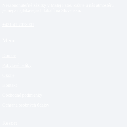
Nezabudnuteľné zážitky v Malej Fatre. Zažite u nás atmosféru
jednej z najlákavejších lokalít na Slovensku.
+421 41 7078901
Menu
Domov
Pobytové balíky
Okolie
Kontakt
Obchodné podmienky
Ochrana osobných údajov
Resort