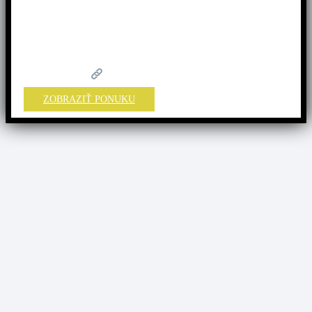
ZADARMO
a
pr
e deti do 6 rokov je pobyt úplne
ZADARMO.
Rezervujte si svoj pobyt:
ZOBRAZIŤ PONUKU