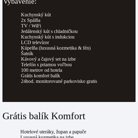
Vybavenie:
Kuchynský kút
2x Spálňa
TV / WiFi
Jedálenský kút s chladničkou
Kuchynský kút s indukciou
LCD televízor
Kúpelňa (luxusná kozmetika & fén)
Šatník
Kávový a čajový set na izbe
Telefón s priamou voľbou
100 metrov od hotela
Grátis komfort balík
24hod. monitorované parkovisko gratis
Grátis balík Komfort
Hotelové uteráky, župan a papuče
Luxusná kozmetika na izbe