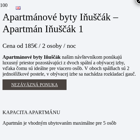
Apartmánové byty Iňuščák –
Apartmán Iňuščák 1
Cena
od 185€ / 2 osoby / noc
Apartmánové byty Iňuščák
našim návštevníkom ponúkajú
luxusný priestor pozostávajúci z dvoch spální a obývacej izby,
vďaka čomu sú ideálne pre viacero osôb. V oboch spálňach sú 2
jednolôžkové postele, v obývacej izbe sa nachádza rozkladací gauč.
NEZÁVÄZNÁ PONUKA
KAPACITA APARTMÁNU
Apartmán je vhodným ubytovaním maximálne pre 5 osôb