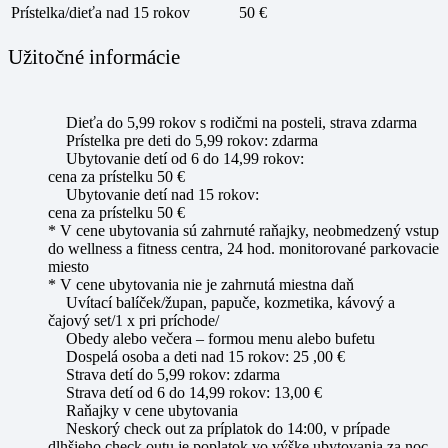
Prístelka/dieťa nad 15 rokov
50 €
Užitočné informácie
Dieťa do 5,99 rokov s rodičmi na posteli, strava zdarma
Prístelka pre deti do 5,99 rokov: zdarma
Ubytovanie detí od 6 do 14,99 rokov:
cena za prístelku 50 €
Ubytovanie detí nad 15 rokov:
cena za prístelku 50 €
* V cene ubytovania sú zahrnuté raňajky, neobmedzený vstup
do wellness a fitness centra, 24 hod. monitorované parkovacie
miesto
* V cene ubytovania nie je zahrnutá miestna daň
Uvítací balíček/župan, papuče, kozmetika, kávový a
čajový set/1 x pri príchode/
Obedy alebo večera – formou menu alebo bufetu
Dospelá osoba a deti nad 15 rokov: 25 ,00 €
Strava detí do 5,99 rokov: zdarma
Strava detí od 6 do 14,99 rokov: 13,00 €
Raňajky v cene ubytovania
Neskorý check out za príplatok do 14:00, v prípade
dlhšieho check outu je poplatok vo výške ubytovania za noc