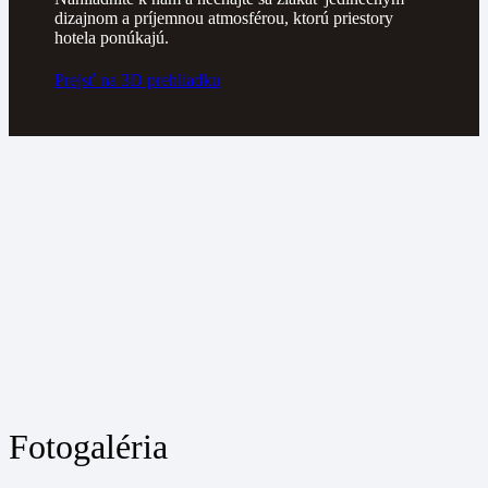
dizajnom a príjemnou atmosférou, ktorú priestory
hotela ponúkajú.
Prejsť na 3D prehliadku
Fotogaléria