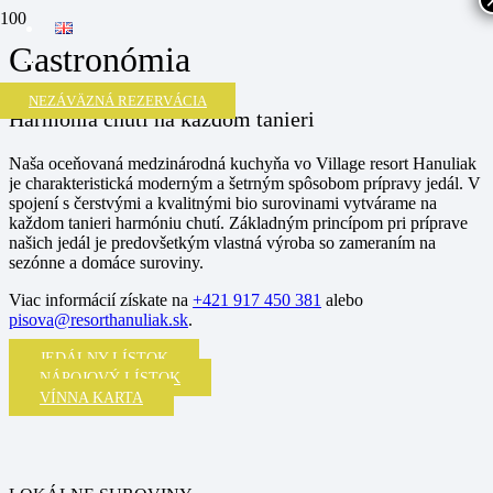
Gastronómia
NEZÁVÄZNÁ REZERVÁCIA
Harmónia chuti na každom tanieri
Naša oceňovaná medzinárodná kuchyňa vo Village resort Hanuliak
je charakteristická moderným a šetrným spôsobom prípravy jedál. V
spojení s čerstvými a kvalitnými bio surovinami vytvárame na
každom tanieri harmóniu chutí. Základným princípom pri príprave
našich jedál je predovšetkým vlastná výroba so zameraním na
sezónne a domáce suroviny.
Viac informácií získate na
+421 917 450 381
alebo
pisova@resorthanuliak.sk
.
JEDÁLNY LÍSTOK
NÁPOJOVÝ LÍSTOK
VÍNNA KARTA