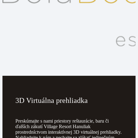
3D Virtuálna prehliadka
Preskúmajte s nami priestory reštaurácie, baru či
ďalších zákutí Village Resort Hanuliak
prostredníctvom interaktívnej 3D virtuálnej prehliadky.
Nahliadnite k nám a nechajte sa zlákať jedinečným