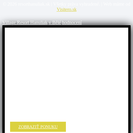
©
2026
resorthanuliak.sk | Všetky práva vyhradené. | Web máme od
Visitero.sk
Village Resort Hanuliak
v Bělé
hodnocení
Užite si Vrátnu dolinu!
Využite
špeciálnu akciu
na pobyt „Village“
v Resort
Hanuliak.
Doprajte si dokonalý relax! Pre všetkých máme
2 + 1 noc
ZADARMO
a
pr
e deti do 6 rokov je pobyt úplne
ZADARMO.
🔗
Rezervujte si svoj pobyt:
ZOBRAZIŤ PONUKU