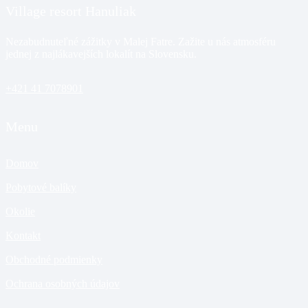
Village resort Hanuliak
Nezabudnuteľné zážitky v Malej Fatre. Zažite u nás atmosféru
jednej z najlákavejších lokalít na Slovensku.
+421 41 7078901
Menu
Domov
Pobytové balíky
Okolie
Kontakt
Obchodné podmienky
Ochrana osobných údajov