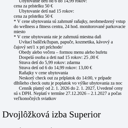
Ubytovanie detí od 6 do 14,99 rokov:
cena za prístelku 50 €
Ubytovanie detí nad 15 rokov:
cena za prístelku 50 €
* V cene ubytovania sú zahrnuté raňajky, neobmedzený vstup
do wellness a fitness centra, 24 hod. monitorované parkovacie
miesto
* V cene ubytovania nie je zahrnutá miestna daň
Uvítací balíček/župan, papuče, kozmetika, kávový a
čajový set/1 x pri príchode/
Obedy alebo večera – formou menu alebo bufetu
Dospelá osoba a deti nad 15 rokov: 25 ,00 €
Strava detí do 5,99 rokov: zdarma
Strava detí od 6 do 14,99 rokov: 13,00 €
Raňajky v cene ubytovania
Neskorý check out za príplatok do 14:00, v prípade
dlhšieho check outu je poplatok vo výške ubytovania za noc
Cenník platný od 2. 1. 2026 do 2. 1. 2027, Uvedené ceny
sú s DPH. Neplatí v termíne 27.12.2026 – 2.1.2027 a počas
veľkonočných sviatkov
Dvojlôžková izba Superior