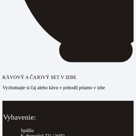
KÁVOVÝ A ČAJOVÝ SET V IZBE
Vychutnajte si čaj alebo kávu v pohodlí priamo v izbe
Vybavenie:
Spálňa
K dispozícii TV / WiFi