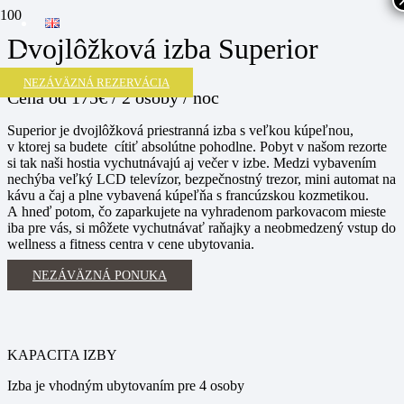
Dvojlôžková izba Superior
NEZÁVÄZNÁ REZERVÁCIA
Cena
od 175€ / 2 osoby / noc
Superior je dvojlôžková priestranná izba s veľkou kúpeľnou,
v ktorej sa budete cítiť absolútne pohodlne. Pobyt v našom rezorte
si tak naši hostia vychutnávajú aj večer v izbe. Medzi vybavením
nechýba veľký LCD televízor, bezpečnostný trezor, mini automat na
kávu a čaj a plne vybavená kúpeľňa s francúzskou kozmetikou.
A hneď potom, čo zaparkujete na vyhradenom parkovacom mieste
iba pre vás, si môžete vychutnávať raňajky a neobmedzený vstup do
wellness a fitness centra v cene ubytovania.
NEZÁVÄZNÁ PONUKA
KAPACITA IZBY
Izba je vhodným ubytovaním pre 4 osoby