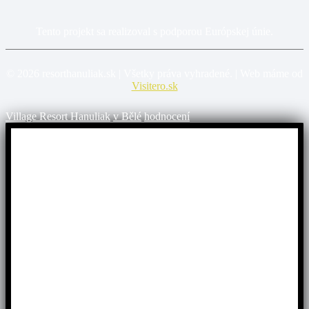
Tento projekt sa realizoval s podporou Európskej únie.
©
2026
resorthanuliak.sk | Všetky práva vyhradené. | Web máme od
Visitero.sk
Village Resort Hanuliak
v Bělé
hodnocení
Užite si Vrátnu dolinu!
Využite
špeciálnu akciu
na pobyt „Village“
v Resort
Hanuliak.
Doprajte si dokonalý relax! Pre všetkých máme
2 + 1 noc
ZADARMO
a
pr
e deti do 6 rokov je pobyt úplne
ZADARMO.